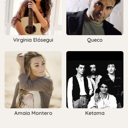
Virginia Elósegui
Queco
Amaia Montero
Ketama