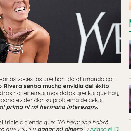
varias voces las que han ido afirmando con
o Rivera sentía mucha envidia del éxito
tros no tenemos más datos que los que hay,
podría evidenciar su problema de celos:
 mi prima ni mi hermana interesan».
el triple diciendo que:
“Mi hermana habrá
ara que vaya y
ganar mi dinero
”.
¿
Acaso el Dj