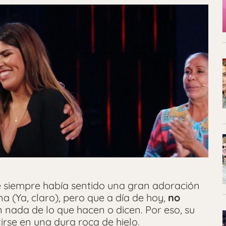
e siempre había sentido una gran adoración
 (Ya, claro), pero que a día de hoy,
no
 nada de lo que hacen o dicen. Por eso, su
irse en una dura roca de hielo.