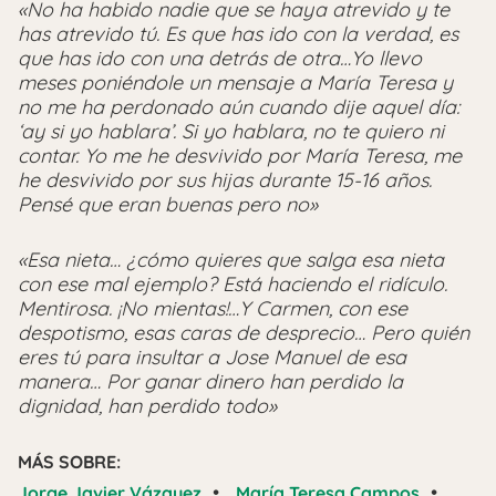
«No ha habido nadie que se haya atrevido y te
has atrevido tú. Es que has ido con la verdad, es
que has ido con una detrás de otra…Yo llevo
meses poniéndole un mensaje a María Teresa y
no me ha perdonado aún cuando dije aquel día:
‘ay si yo hablara’. Si yo hablara, no te quiero ni
contar. Yo me he desvivido por María Teresa, me
he desvivido por sus hijas durante 15-16 años.
Pensé que eran buenas pero no»
«Esa nieta… ¿cómo quieres que salga esa nieta
con ese mal ejemplo? Está haciendo el ridículo.
Mentirosa. ¡No mientas!…Y Carmen, con ese
despotismo, esas caras de desprecio… Pero quién
eres tú para insultar a Jose Manuel de esa
manera… Por ganar dinero han perdido la
dignidad, han perdido todo»
MÁS SOBRE:
•
•
Jorge Javier Vázquez
María Teresa Campos