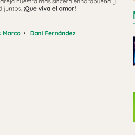
areja nuestra más sincera enhorabuena y
d juntos.
¡Que viva el amor!
s Marco
•
Dani Fernández