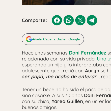
Comparte:
Añadir Cadena Dial en Google
Hace unas semanas
Dani Fernández
s
relacionado con su vida privada.
Una us
esperando un hijo y lo interpretaba co
adolescente que creció con
Auryn
se h
ser papá, me acabo de enterar
«, rea
Tener un bebé no ha sido el paso de ad
sino casarse. A sus 30 años
Dani Ferná
con su chica,
Yarea Guillén
, en un enla
buenos amigos.