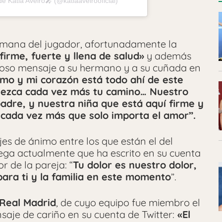
e Katia Aveiro🎤 (@katiaaveirooficial)
rmana del jugador, afortunadamente la
firme, fuerte y llena de salud»
y además
oso mensaje a su hermano y a su cuñada en
mo y mi corazón está todo ahí de este
alezca cada vez más tu camino… Nuestro
padre, y nuestra niña que está aquí firme y
 cada vez más que solo importa el amor”.
es de ánimo entre los que están el del
ega actualmente que ha escrito en su cuenta
r de la pareja: “
Tu dolor es nuestro dolor,
ara ti y la familia en este momento
”.
Real Madrid
, de cuyo equipo fue miembro el
saje de cariño en su cuenta de Twitter:
«El