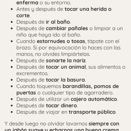
enferma
o su entorno.
Antes y después de
tocar una herida o
corte
.
Después de
ir al baño
.
Después de
cambiar pañales
o limpiar a un
niño que haya ido al baño.
Cuando
estornudes o tosas
, tápate con el
brazo. Si por equivocación lo haces con las
manos, no olvides limpiártelas.
Después de
sonarte la nariz
.
Después de
tocar un animal
, sus alimentos o
excrementos.
Después de
tocar la basura
.
Cuando toquemos
barandillas, pomos de
puertas
o cualquier tipo de agarradero.
Después de utilizar un
cajero automático
.
Después de
tocar dinero
.
Después de viajar en
transporte público
.
Y desde luego no olvidar lavarnos
siempre con
un jabón suave y echarnos una buena crema