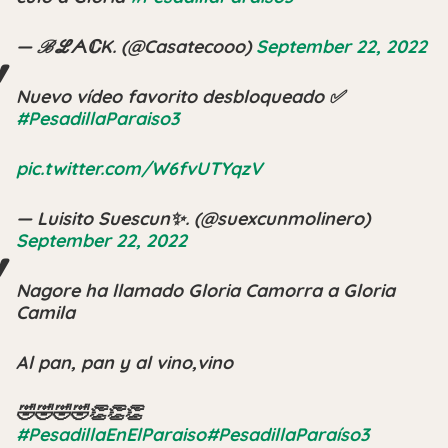
— ℬℒᗅℂK. (@Casatecooo)
September 22, 2022
Nuevo vídeo favorito desbloqueado ✅
#PesadillaParaiso3
pic.twitter.com/W6fvUTYqzV
— Luisito Suescun✨. (@suexcunmolinero)
September 22, 2022
Nagore ha llamado Gloria Camorra a Gloria
Camila
Al pan, pan y al vino,vino
🤣🤣🤣🤣👏👏👏
#PesadillaEnElParaiso
#PesadillaParaíso3