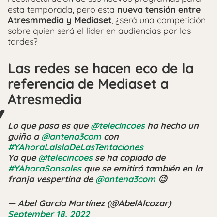
esta temporada, pero esta
nueva tensión entre
Atresmmedia y Mediaset
, ¿será una competición
sobre quien será el líder en audiencias por las
tardes?
Las redes se hacen eco de la
referencia de Mediaset a
Atresmedia
Lo que pasa es que
@telecincoes
ha hecho un
guiño a
@antena3com
con
#YAhoraLaIslaDeLasTentaciones
Ya que
@telecincoes
se ha copiado de
#YAhoraSonsoles
que se emitirá también en la
franja vespertina de
@antena3com
😉
— Abel García Martínez (@AbelAlcozar)
September 18, 2022