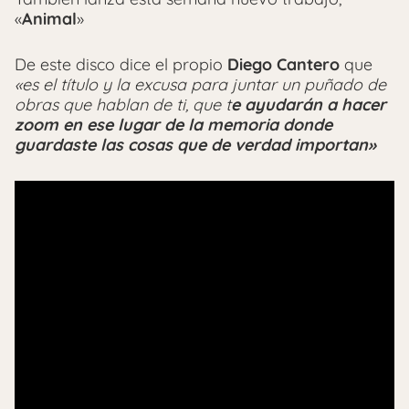
«
Animal
»
De este disco dice el propio
Diego Cantero
que
«es el título y la excusa para juntar un puñado de
obras que hablan de ti, que t
e ayudarán a hacer
zoom en ese lugar de la memoria donde
guardaste las cosas que de verdad importan»