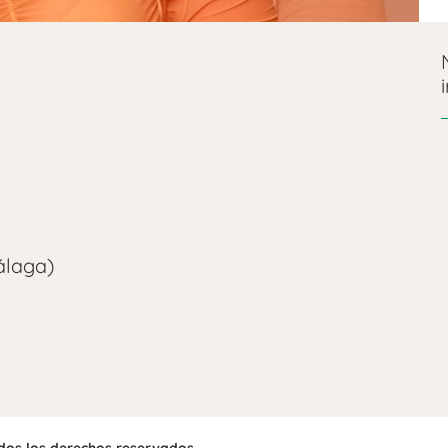
álaga)
odos los derechos reservados