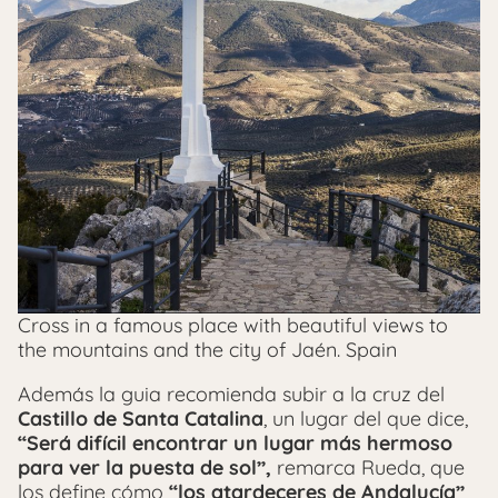
Cross in a famous place with beautiful views to
the mountains and the city of Jaén. Spain
Además la guia recomienda subir a la cruz del
Castillo de Santa Catalina
, un lugar del que dice,
“Será difícil encontrar un lugar más hermoso
para ver la puesta de sol”,
remarca Rueda, que
los define cómo
“los atardeceres de Andalucía”