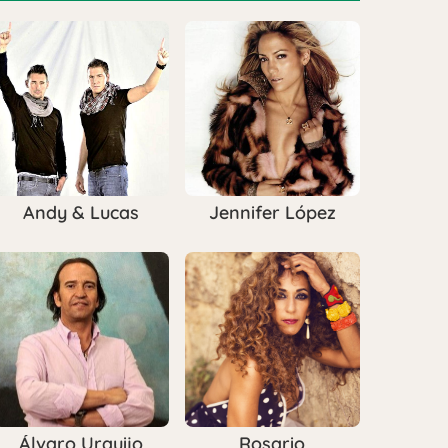
Andy & Lucas
Jennifer López
Álvaro Urquijo
Rosario