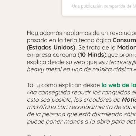
Una publicación compartida de M
Hoy además hablamos de un revolucion
pasada en la feria tecnológica
Consume
(Estados Unidos).
Se trata de la
Motion
empresa coreana (
10 Minds
),que prom
explica desde su web que
«su tecnologí
heavy metal en uno de música clásica.»
Tal y como explican desde
la web de l
«ha conseguido reducir los ronquidos e
esto sea posible, los creadores de
Moti
micrófono con reconocimiento de soni
de la persona que está durmiendo sobre
puede poner manos a la obra para dete