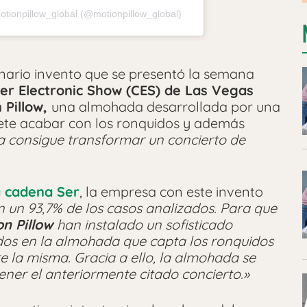
otionpillow_global (@motionpillow_global)
ario invento que se presentó la semana
r Electronic Show (CES) de Las Vegas
 Pillow,
una almohada desarrollada por una
ete acabar con los ronquidos y además
a consigue transformar un concierto de
a cadena Ser
, la empresa con este invento
n un 93,7% de los casos analizados. Para que
on Pillow
han instalado un sofisticado
dos en la almohada que capta los ronquidos
 la misma. Gracia a ello, la almohada se
ner el anteriormente citado concierto.»