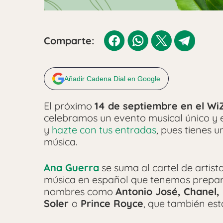
Comparte:
Añadir Cadena Dial en Google
El próximo
14 de septiembre en el Wi
celebramos un evento musical único y e
y
hazte con tus entradas
, pues tienes 
música.
Ana Guerra
se suma al cartel de artist
música en español que tenemos prepar
nombres como
Antonio José, Chanel,
Soler
o
Prince Royce
, que también es