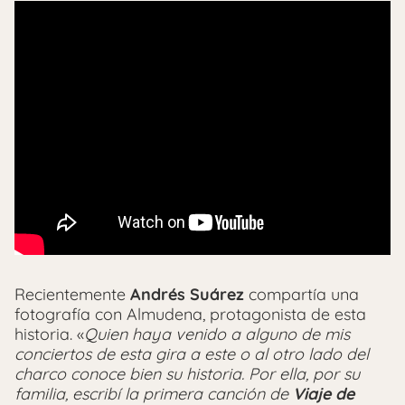
Recientemente
Andrés Suárez
compartía una
fotografía con Almudena, protagonista de esta
historia. «
Quien haya venido a alguno de mis
conciertos de esta gira a este o al otro lado del
charco conoce bien su historia. Por ella, por su
familia, escribí la primera canción de
Viaje de