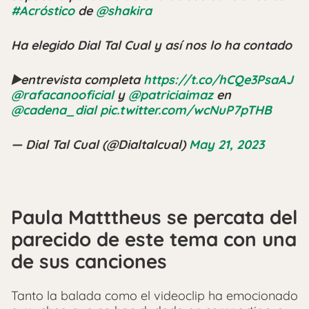
#Acróstico
de
@shakira
Ha elegido Dial Tal Cual y así nos lo ha contado
▶️entrevista completa
https://t.co/hCQe3PsaAJ
@rafacanooficial
y
@patriciaimaz
en
@cadena_dial
pic.twitter.com/wcNuP7pTHB
— Dial Tal Cual (@Dialtalcual)
May 21, 2023
Paula Matttheus se percata del
parecido de este tema con una
de sus canciones
Tanto la balada como el videoclip ha emocionado