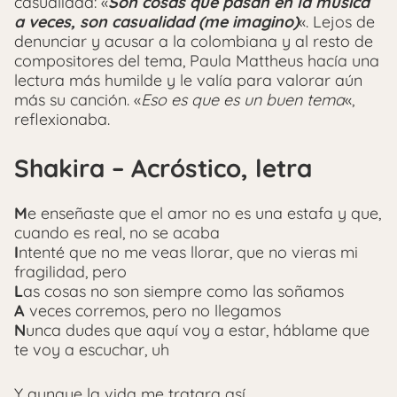
casualidad: «
Son cosas que pasan en la música
a veces, son casualidad (me imagino)
«. Lejos de
denunciar y acusar a la colombiana y al resto de
compositores del tema, Paula Mattheus hacía una
lectura más humilde y le valía para valorar aún
más su canción. «
Eso es que es un buen tema
«,
reflexionaba.
Shakira – Acróstico, letra
M
e enseñaste que el amor no es una estafa y que,
cuando es real, no se acaba
I
ntenté que no me veas llorar, que no vieras mi
fragilidad, pero
L
as cosas no son siempre como las soñamos
A
veces corremos, pero no llegamos
N
unca dudes que aquí voy a estar, háblame que
te voy a escuchar, uh
Y aunque la vida me tratara así