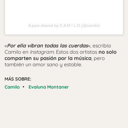
A post shared by C A M I L O (@camilo)
«
Por ella vibran todas las cuerdas
«, escribía
Camilo en
Instagram
. Estos dos artistas
no solo
comparten su pasión por la música
, pero
también un amor sano y estable.
MÁS SOBRE:
•
Camilo
Evaluna Montaner