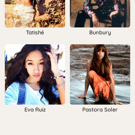
Tatishé
Bunbury
Eva Ruiz
Pastora Soler