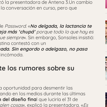
ó la presentadora de Antena 3.Un cambio
la conversación en curso, pero que
 de
Password
. «
No delgada, la lactancia te
ja más ‘chupá’
porque todo lo que hay es
que siempre
«. Sin embargo, Sonsoles insistió:
istina contestó con un
nada. Sin engordo o adelgazo, no pasa
e incómoda.
te los rumores sobre su
 oportunidad para desmentir las
ando en los medios durante las últimas
n del diseño fina
l que luciría el 31 de
salen cosas
«, explicó la presentadora. «
Es