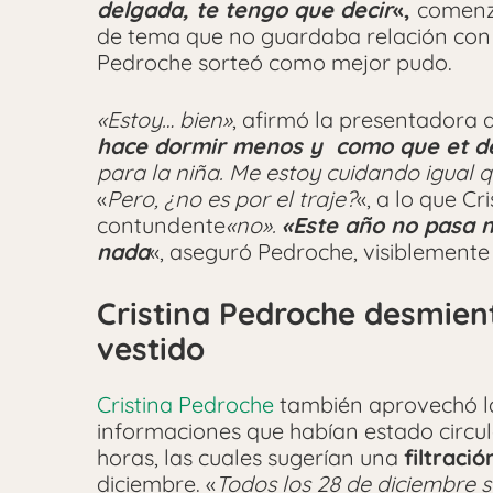
delgada, te tengo que decir
«,
comenz
de tema que no guardaba relación con 
Pedroche sorteó como mejor pudo.
«Estoy… bien»
, afirmó la presentadora
hace dormir menos y como que et de
para la niña. Me estoy cuidando igual 
«
Pero, ¿no es por el traje?
«, a lo que Cr
contundente
«no».
«Este año no pasa 
nada
«, aseguró Pedroche, visiblement
Cristina Pedroche desmien
vestido
Cristina Pedroche
también aprovechó la
informaciones que habían estado circul
horas, las cuales sugerían una
filtració
diciembre. «
Todos los 28 de diciembre 