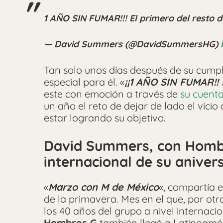
1 AÑO SIN FUMAR!!! El primero del resto d
— David Summers (@DavidSummersHG)
Tan solo unos días después de su cump
especial para él. «
¡¡1 AÑO SIN FUMAR!! 
este con emoción a través de
su cuenta
un año el reto de dejar de lado el vici
estar logrando su objetivo.
David Summers, con Hombr
internacional de su aniver
«
Marzo con M de México
«, compartía 
de la primavera. Mes en el que, por otr
los 40 años del grupo a nivel internaci
Hombres G
también llegó a Latinoamé