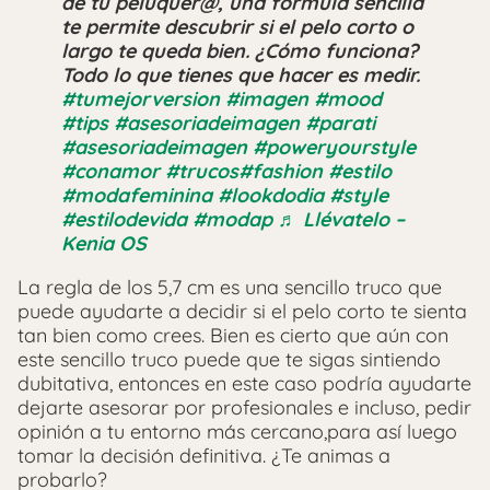
de tu peluquer@, una fórmula sencilla
te permite descubrir si el pelo corto o
largo te queda bien. ¿Cómo funciona?
Todo lo que tienes que hacer es medir.
#tumejorversion
#imagen
#mood
#tips
#asesoriadeimagen
#parati
#asesoriadeimagen
#poweryourstyle
#conamor
#trucos
#fashion
#estilo
#modafeminina
#lookdodia
#style
#estilodevida
#modap
♬ Llévatelo –
Kenia OS
La regla de los 5,7 cm es una sencillo truco que
puede ayudarte a decidir si el pelo corto te sienta
tan bien como crees. Bien es cierto que aún con
este sencillo truco puede que te sigas sintiendo
dubitativa, entonces en este caso podría ayudarte
dejarte asesorar por profesionales e incluso, pedir
opinión a tu entorno más cercano,para así luego
tomar la decisión definitiva. ¿Te animas a
probarlo?