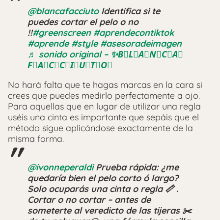
@blancafacciuto
Identifica si te
puedes cortar el pelo o no
!!
#greenscreen
#aprendecontiktok
#aprende
#style
#asesoradeimagen
♬ sonido original – ✨B⃨L⃨A⃨N⃨C⃨A⃨
F⃨A⃨C⃨C⃨I⃨U⃨T⃨O⃨
No hará falta que te hagas marcas en la cara si
crees que puedes medirlo perfectamente a ojo.
Para aquellas que en lugar de utilizar una regla
uséis una cinta es importante que sepáis que el
método sigue aplicándose exactamente de la
misma forma.
@ivonneperaldi
Prueba rápida: ¿me
quedaría bien el pelo corto ó largo?
Solo ocuparás una cinta o regla 📏 .
Cortar o no cortar – antes de
someterte al veredicto de las tijeras ✂️