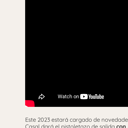
Este 2023 estará cargado de novedades 
Casal dará el pistoletazo de salida
con 