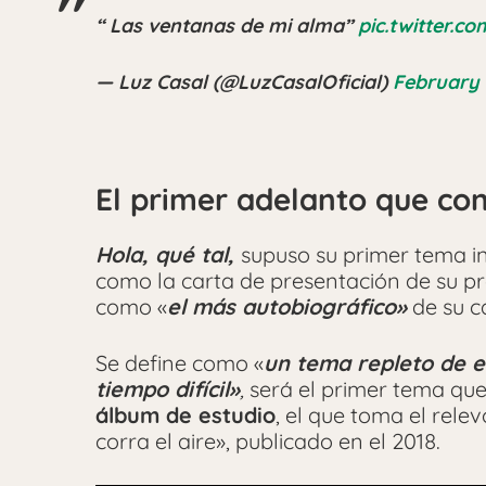
“ Las ventanas de mi alma”
pic.twitter.
— Luz Casal (@LuzCasalOficial)
February 
El primer adelanto que co
Hola, qué tal,
supuso su primer tema i
como la carta de presentación de su pr
como «
el más autobiográfico»
de su c
Se define como «
un tema repleto de 
tiempo difícil»
,
será el primer tema qu
álbum de estudio
, el que toma el rel
corra el aire», publicado en el 2018.