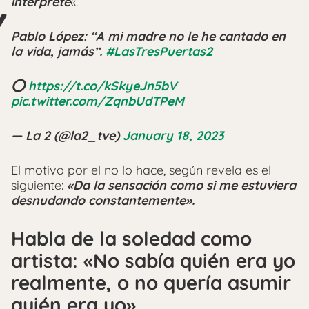
intérprete
«.
Pablo López: “A mi madre no le he cantado en
la vida, jamás”.
#LasTresPuertas2
⭕
https://t.co/kSkyeJn5bV
pic.twitter.com/ZqnbUdTPeM
— La 2 (@la2_tve)
January 18, 2023
El motivo por el no lo hace, según revela es el
siguiente:
«Da la sensación como si me estuviera
desnudando constantemente».
Habla de la soledad como
artista: «No sabía quién era yo
realmente, o no quería asumir
quién era yo»