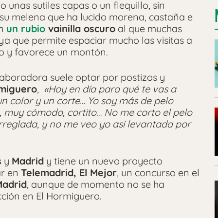
unas sutiles capas o un flequillo, sin
 su melena que ha lucido morena, castaña e
on
un rubio
vainilla oscuro
al que muchas
a que permite espaciar mucho las visitas a
to y favorece un montón.
olaboradora suele optar por postizos y
rmiguero
,
«Hoy en día para qué te vas a
un color y un corte… Yo soy más de pelo
a, muy cómodo, cortito… No me corto el pelo
rreglada, y no me veo yo así levantada por
s
y
Madrid
y tiene un nuevo proyecto
ar en
Telemadrid, El Mejor
, un concurso en el
adrid
, aunque de momento no se ha
cción en El Hormiguero.