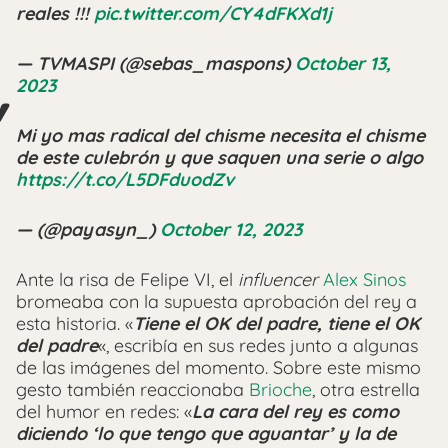
reales !!!
pic.twitter.com/CY4dFKXd1j
— TVMASPI (@sebas_maspons)
October 13,
2023
Mi yo mas radical del chisme necesita el chisme
de este culebrón y que saquen una serie o algo
https://t.co/L5DFduodZv
— (@payasyn_)
October 12, 2023
Ante la risa de Felipe VI, el
influencer
Alex Sinos
bromeaba con la supuesta aprobación del rey a
esta historia. «
Tiene el OK del padre, tiene el OK
del padre
«, escribía en sus redes junto a algunas
de las imágenes del momento. Sobre este mismo
gesto también reaccionaba
Brioche
, otra estrella
del humor en redes: «
La cara del rey es como
diciendo ‘lo que tengo que aguantar’ y la de