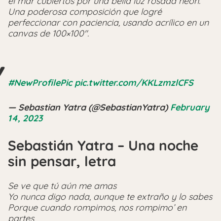
el mar cubiertos por una bella luz rosada neón
.
Una poderosa composición que logré
perfeccionar con paciencia, usando acrílico en un
canvas de 100×100″.
#NewProfilePic
pic.twitter.com/KKLzmzlCFS
— Sebastian Yatra (@SebastianYatra)
February
14, 2023
Sebastián Yatra – Una noche
sin pensar, letra
Se ve que tú aún me amas
Yo nunca digo nada, aunque te extraño y lo sabes
Porque cuando rompimos, nos rompimo’ en
partes