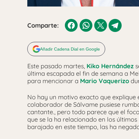
Comparte:
Añadir Cadena Dial en Google
Este pasado martes,
Kiko Hernández
s
última escapada el fin de semana a Mel
para mencionar a
Mario Vaquerizo
dur
No hay un motivo exacto que explique e
colaborador de Sálvame pusiese rumbo a
cantante., pero todo parece que el foc
que se la ha relacionado en los últimos
barajado en este tiempo, las ha nega