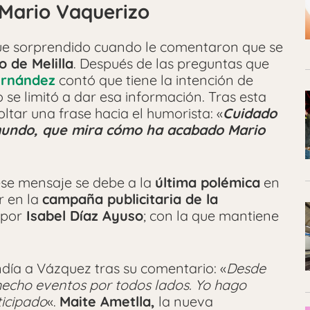
 Mario Vaquerizo
fue sorprendido cuando le comentaron que se
 de Melilla
. Después de las preguntas que
ernández
contó que tiene la intención de
o se limitó a dar esa información. Tras esta
ltar una frase hacia el humorista: «
Cuidado
mundo, que mira cómo ha acabado Mario
 ese mensaje se debe a la
última polémica
en
r en la
campaña publicitaria de la
 por
Isabel Díaz Ayuso
; con la que mantiene
día a Vázquez tras su comentario: «
Desde
echo eventos por todos lados. Yo hago
ticipado
«.
Maite Ametlla,
la nueva