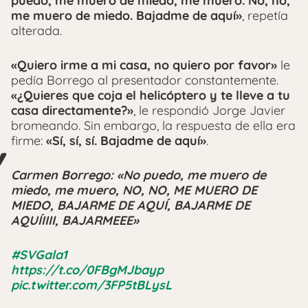
puedo, me muero de miedo, me muero. No, no,
me muero de miedo. Bajadme de aquí»
, repetía
alterada.
«Quiero irme a mi casa, no quiero por favor»
le
pedía Borrego al presentador constantemente.
«¿Quieres que coja el helicóptero y te lleve a tu
casa directamente?»
, le respondió Jorge Javier
bromeando. Sin embargo, la respuesta de ella era
firme:
«Sí, sí, sí. Bajadme de aquí»
.
Carmen Borrego: «No puedo, me muero de
miedo, me muero, NO, NO, ME MUERO DE
MIEDO, BAJARME DE AQUÍ, BAJARME DE
AQUÍIIII, BAJARMEEE»
#SVGala1
https://t.co/0FBgMJbayp
pic.twitter.com/3FP5tBLysL