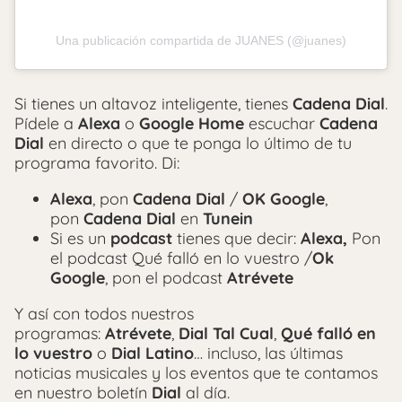
Una publicación compartida de JUANES (@juanes)
Si tienes un altavoz inteligente, tienes
Cadena Dial
.
Pídele a
Alexa
o
Google Home
escuchar
Cadena
Dial
en directo o que te ponga lo último de tu
programa favorito. Di:
Alexa
, pon
Cadena Dial
/
OK Google
,
pon
Cadena Dial
en
Tunein
Si es un
podcast
tienes que decir:
Alexa,
Pon
el podcast Qué falló en lo vuestro /
Ok
Google
, pon el podcast
Atrévete
Y así con todos nuestros
programas:
Atrévete
,
Dial Tal Cual
,
Qué falló en
lo vuestro
o
Dial Latino
… incluso, las últimas
noticias musicales y los eventos que te contamos
en nuestro boletín
Dial
al día.