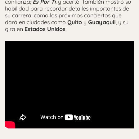
confianza:
Es Por Ti
, y acertó. También mostró su
habilidad para recordar detalles importantes de
su carrera, como los próximos conciertos que
dará en ciudades como
Quito
y
Guayaquil
, y su
gira en
Estados Unidos
.