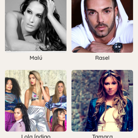
Malú
Rasel
Lola Índigo
Tamara