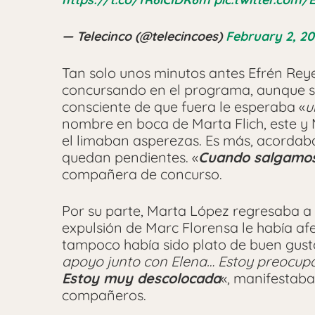
— Telecinco (@telecincoes)
February 2, 2
Tan solo unos minutos antes Efrén Rey
concursando en el programa, aunque si 
consciente de que fuera le esperaba «
u
nombre en boca de Marta Flich, este y
el limaban asperezas. Es más, acordaba
quedan pendientes. «
Cuando salgamos
compañera de concurso.
Por su parte, Marta López regresaba a 
expulsión de Marc Florensa le había af
tampoco había sido plato de buen gusto
apoyo junto con Elena… Estoy preocup
Estoy muy descolocada
«, manifestaba
compañeros.