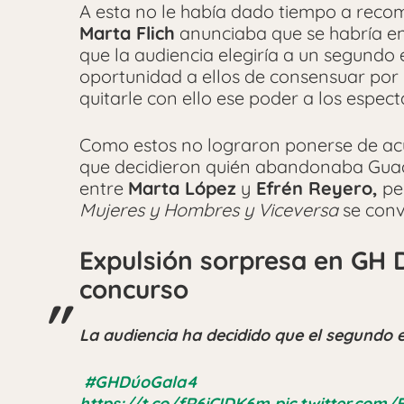
A esta no le había dado tiempo a reco
Marta Flich
anunciaba que se habría e
que la audiencia elegiría a un segundo 
oportunidad a ellos de consensuar por
quitarle con ello ese poder a los espec
Como estos no lograron ponerse de acue
que decidieron quién abandonaba Guadal
entre
Marta López
y
Efrén Reyero,
per
Mujeres y Hombres y Viceversa
se conv
Expulsión sorpresa en GH 
concurso
La audiencia ha decidido que el segundo 
️
#GHDúoGala4
https://t.co/fR6iCIDK6m
pic.twitter.com/