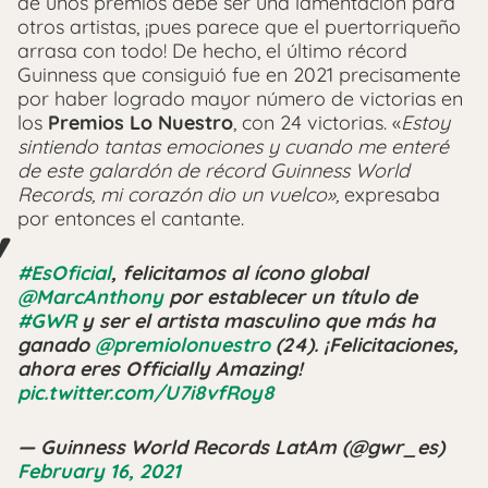
de unos premios debe ser una lamentación para
otros artistas, ¡pues parece que el puertorriqueño
arrasa con todo! De hecho, el último récord
Guinness que consiguió fue en 2021 precisamente
por haber logrado mayor número de victorias en
los
Premios Lo Nuestro
, con 24 victorias. «
Estoy
sintiendo tantas emociones y cuando me enteré
de este galardón de récord Guinness World
Records, mi corazón dio un vuelco»,
expresaba
por entonces el cantante.
#EsOficial
, felicitamos al ícono global
@MarcAnthony
por establecer un título de
#GWR
y ser el artista masculino que más ha
ganado
@premiolonuestro
(24). ¡Felicitaciones,
ahora eres Officially Amazing!
pic.twitter.com/U7i8vfRoy8
— Guinness World Records LatAm (@gwr_es)
February 16, 2021