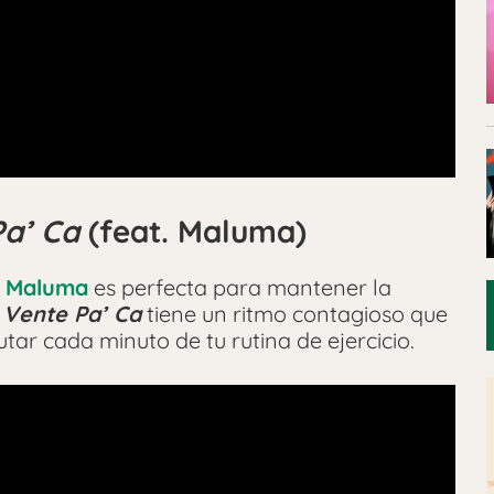
Pa’ Ca
(feat. Maluma)
y
Maluma
es perfecta para mantener la
.
Vente Pa’ Ca
tiene un ritmo contagioso que
utar cada minuto de tu rutina de ejercicio.