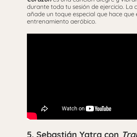
durante toda tu sesión de ejercicio. La
añade un toque especial que hace que e
entrenamiento aeróbico.
5. Sebastián Yatra con
Tra