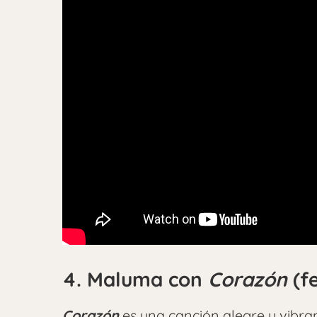
4. Maluma con
Corazón
(fe
Corazón
es una canción alegre y vibr