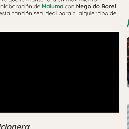
 colaboración de
Maluma
con
Nego do Borel
sta canción sea ideal para cualquier tipo de
icionera