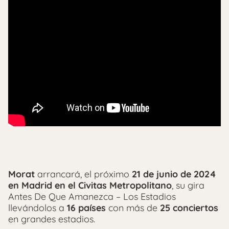
Morat
arrancará, el próximo
21 de junio de 2024
en Madrid en el Civitas Metropolitano
, su gira
Antes De Que Amanezca – Los Estadios
llevándolos a
16 países
con más de
25 conciertos
en grandes estadios.