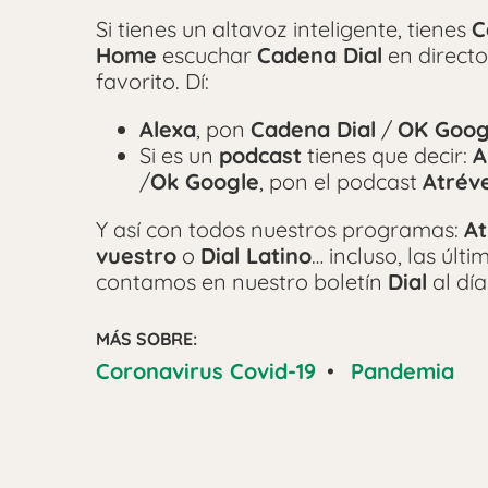
Si tienes un altavoz inteligente, tienes
C
Home
escuchar
Cadena Dial
en directo
favorito. Dí:
Alexa
, pon
Cadena Dial
/
OK Goog
Si es un
podcast
tienes que decir:
A
/
Ok Google
, pon el podcast
Atrév
Y así con todos nuestros programas:
At
vuestro
o
Dial Latino
… incluso, las últ
contamos en nuestro boletín
Dial
al día
MÁS SOBRE:
Coronavirus Covid-19
•
Pandemia