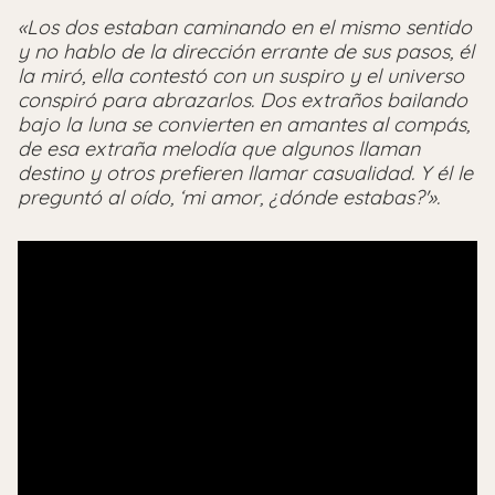
«Los dos estaban caminando en el mismo sentido
y no hablo de la dirección errante de sus pasos, él
la miró, ella contestó con un suspiro y el universo
conspiró para abrazarlos. Dos extraños bailando
bajo la luna se convierten en amantes al compás,
de esa extraña melodía que algunos llaman
destino y otros prefieren llamar casualidad. Y él le
preguntó al oído, ‘mi amor, ¿dónde estabas?'».