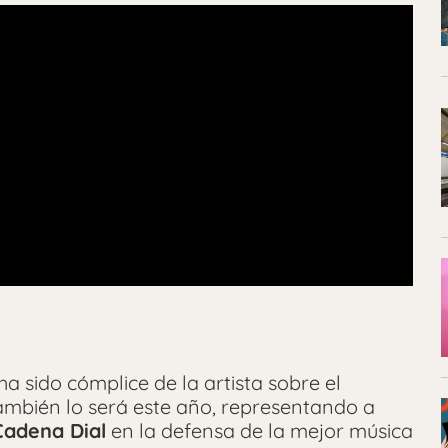
ha sido cómplice de la artista sobre el
mbién lo será este año, representando a
Cadena Dial
en la defensa de la mejor música