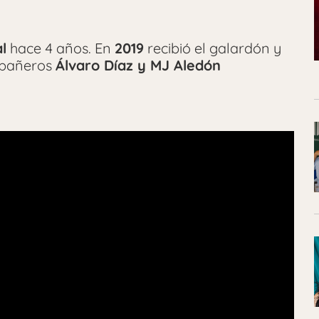
l
hace 4 años. En
2019
recibió el galardón y
mpañeros
Álvaro Díaz y MJ Aledón