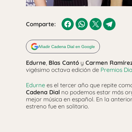
Comparte:
Añadir Cadena Dial en Google
Edurne
,
Blas Cantó
y
Carmen Ramíre
vigésimo octava edición de
Premios Dia
Edurne
es el tercer año que repite com
Cadena Dial
no podemos estar más org
mejor música en español. En la anterior
estreno fue en solitario.