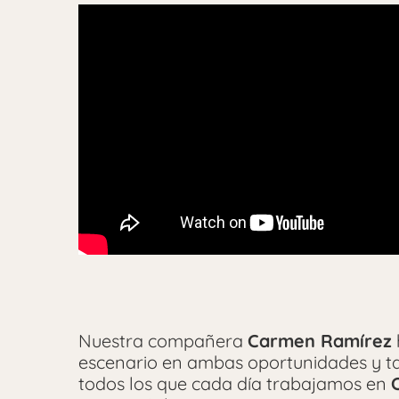
Nuestra compañera
Carmen Ramírez
escenario en ambas oportunidades y ta
todos los que cada día trabajamos en