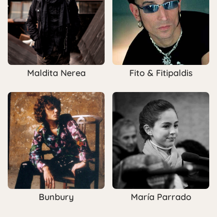
Maldita Nerea
Fito & Fitipaldis
Bunbury
María Parrado