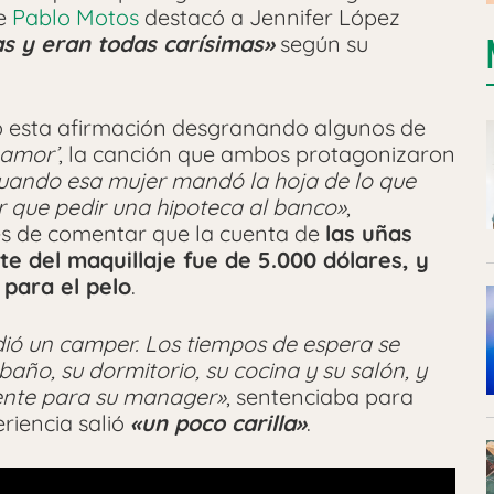
ue
Pablo Motos
destacó a Jennifer López
s y eran todas carísimas»
según su
ó esta afirmación desgranando algunos de
 amor’
, la canción que ambos protagonizaron
uando esa mujer mandó la hoja de lo que
er que pedir una hipoteca al banco»
,
s de comentar que la cuenta de
las uñas
ste del maquillaje fue de 5.000 dólares, y
 para el pelo
.
idió un camper. Los tiempos de espera se
año, su dormitorio, su cocina y su salón, y
mente para su manager»
, sentenciaba para
riencia salió
«un poco carilla»
.