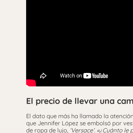
El precio de llevar una ca
El dato que más ha llamado la atención 
que Jennifer López se embolsó por ve
de ropa de lujo,
‘Versace’.
«¿Cuánto le 