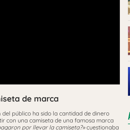
miseta de marca
del público ha sido la cantidad de dinero
stir con una camiseta de una famosa marca
pagaron por llevar la camiseta?»
cuestionaba