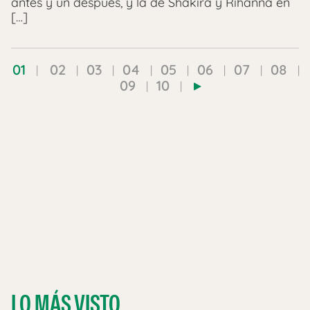
antes y un después, y la de Shakira y Rihanna en
[…]
01
02
03
04
05
06
07
08
09
10
LO MÁS VISTO