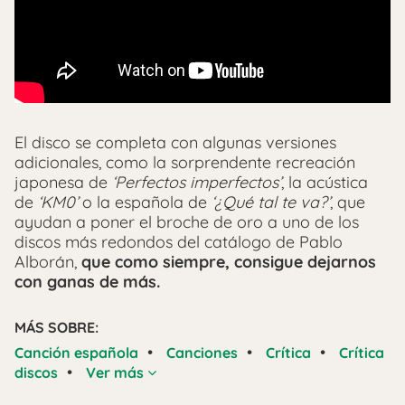
El disco se completa con algunas versiones
adicionales, como la sorprendente recreación
japonesa de
‘Perfectos imperfectos’
, la acústica
de
‘KM0’
o la española de
‘¿Qué tal te va?’
, que
ayudan a poner el broche de oro a uno de los
discos más redondos del catálogo de Pablo
Alborán,
que como siempre, consigue dejarnos
con ganas de más.
MÁS SOBRE:
•
•
•
Canción española
Canciones
Crítica
Crítica
•
discos
Ver más