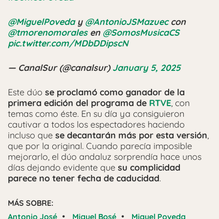
@MiguelPoveda
y
@AntonioJSMazuec
con
@tmorenomorales
en
@SomosMusicaCS
pic.twitter.com/MDbDDipscN
— CanalSur (@canalsur)
January 5, 2025
Este dúo
se proclamó como ganador de la
primera edición del programa de
RTVE
, con
temas como éste. En su día ya consiguieron
cautivar a todos los espectadores haciendo
incluso que
se decantarán más por esta versión
,
que por la original. Cuando parecía imposible
mejorarlo, el dúo andaluz sorprendía hace unos
días dejando evidente que
su complicidad
parece no tener fecha de caducidad
.
MÁS SOBRE:
•
•
Antonio José
Miguel Bosé
Miguel Poveda