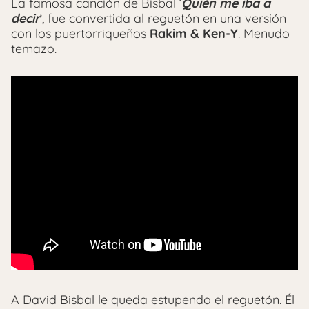
La famosa canción de Bisbal ‘
Quién me iba a
decir
‘, fue convertida al reguetón en una versión
con los puertorriqueños
Rakim & Ken-Y
. Menudo
temazo.
A David Bisbal le queda estupendo el reguetón. Él