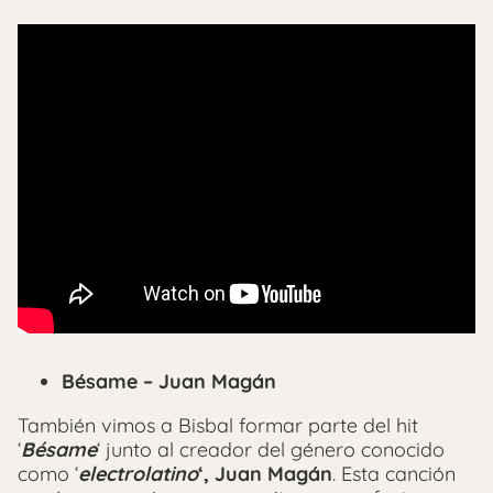
Bésame – Juan Magán
También vimos a Bisbal formar parte del hit
‘
Bésame
‘ junto al creador del género conocido
como ‘
electrolatino
‘, Juan Magán
. Esta canción