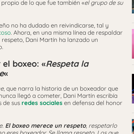
, propio de lo que fue también «
el grupo de su
leño no ha dudado en reivindicarse, tal y
coso
. Ahora, en una misma línea de respaldar
 respeto, Dani Martín ha lanzado un
o.
 el boxeo: «
Respeta la
e
«
ne
, que narra la historia de un boxeador que
nunca llegó a cometer, Dani Martín escribía
s de sus
redes sociales
en defensa del honor
e.
El boxeo merece un respeto
, respetarlo
no eres boxeador. Se llama respeto. Los que