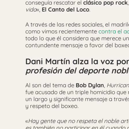
conseguía rescatar el
clásico pop rock
vida
«,
El Canto del Loco
.
A través de las redes sociales, el madri
como vimos recientemente
contra el a
todo lo que él considera que merece un
contundente mensaje a favor del boxe
Dani Martín alza la voz por
profesión del deporte nobl
Al son del tema de
Bob Dylan
,
Hurrica
fue acusado de un triple homicidio que 
un largo y significante mensaje a travé
y respeto del boxeo.
«
Hay gente que no respeta el noble art
es también no participar en él cuando 