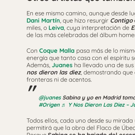
En ese mismo camino, aunque desde lug
Dani Martín
, que hizo resurgir
Contigo
miles, o
Leiva
, cuya interpretación de
E
de las más celebradas del álbum home
Con
Coque Malla
pasa más de lo mism
energía que tanto casa con el espíritu
Además,
Juanes
ha llevado una de sus 
nos dieron las diez
, demostrando que 
fronteras ni de acentos.
@juanes
Sabina y yo en Madrid tomam
#Origen
♬ Y Nos Dieron Las Diez – 
Todos ellos, cada uno desde su mirada y
permitirá que la obra del Flaco de Úbeda
Porque
Sabina se ha bajado del esce