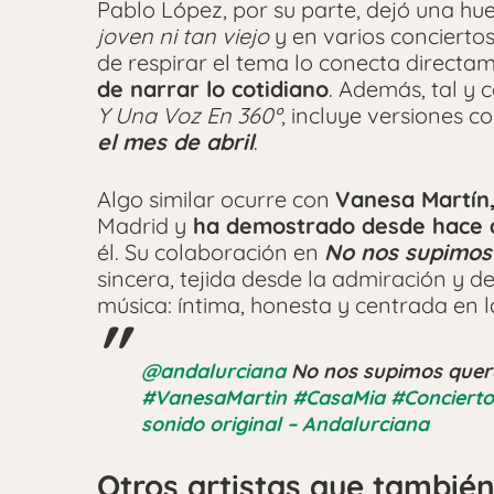
Pablo López, por su parte, dejó una hu
joven ni tan viejo
y en varios concierto
de respirar el tema lo conecta direct
de narrar lo cotidiano
. Además, tal y
Y Una Voz En 360º
, incluye versiones 
el mes de abril
.
Algo similar ocurre con
Vanesa Martín
Madrid y
ha demostrado desde hace añ
él. Su colaboración en
No n
os supimos
sincera, tejida desde la admiración y
música: íntima, honesta y centrada en l
@andalurciana
No nos supimos quer
#VanesaMartin
#CasaMia
#Concierto
sonido original – Andalurciana
Otros artistas que tambié