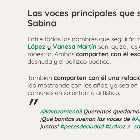
Las voces principales que 
Sabina
Entre todos los nombres que seguirán 
López
y
Vanesa Martín
son, quizá, los
maestro. Ambos
comparten con él esa
desnuda y el pellizco poético.
También
comparten con él una relac
ido mostrando con los años, ya sea en
comunes en su entorno artístico.
@lavozantena3
Queremos quedarnos a 
¡Qué bonitas suenan las voces de
#A
juntas!
#pecesdeciudad
#LaVoz
♬ so