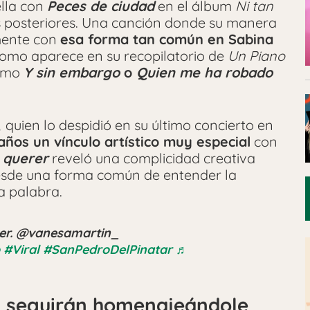
ella con
Peces de ciudad
en el álbum
Ni tan
s posteriores. Una canción donde su manera
amente con
esa forma tan común en Sabina
 como aparece en su recopilatorio de
Un Piano
como
Y sin embargo
o
Quien me ha robado
,
quien
lo despidió en su último concierto en
os un vínculo artístico muy especial
con
 querer
reveló una complicidad creativa
 desde una forma común de entender la
a palabra.
er. @vanesamartin_
#Viral
#SanPedroDelPinatar
♬
n seguirán homenajeándole