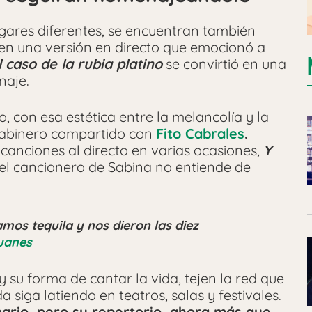
ares diferentes, se encuentran también
en una versión en directo que emocionó a
l caso de la rubia platino
se convirtió en una
naje.
o
, con esa estética entre la melancolía y la
 sabinero compartido con
Fito Cabrales
.
canciones al directo en varias ocasiones,
Y
el cancionero de Sabina no entiende de
os tequila y nos dieron las diez
Juanes
 su forma de cantar la vida, tejen la red que
 siga latiendo en teatros, salas y festivales.
nario, pero su repertorio, ahora más que