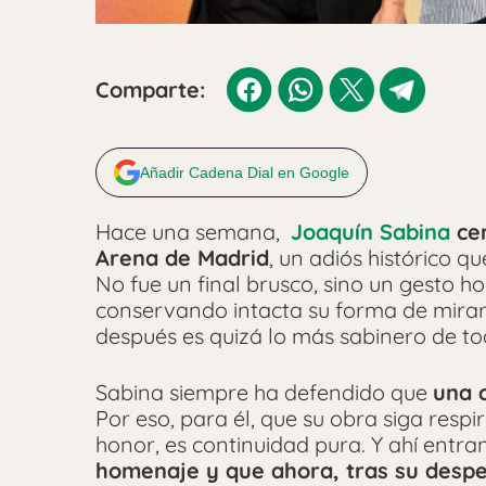
Comparte:
Añadir Cadena Dial en Google
Hace una semana,
Joaquín Sabina
cer
Arena de Madrid
, un adiós histórico 
No fue un final brusco, sino un gesto ho
conservando intacta su forma de mira
después es quizá lo más sabinero de t
Sabina siempre ha defendido que
una 
Por eso, para él, que su obra siga resp
honor, es continuidad pura. Y ahí entra
homenaje y que ahora, tras su desp