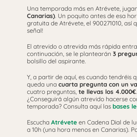
Una temporada más en Atrévete, jug
Canarias)
. Un poquito antes de esa hor
gratuita de Atrévete, el 900271010, así 
señal!
El atrevido o atrevida más rápida entra
continuación, se le plantearán
3 pregu
bolsillo del aspirante.
Y, a partir de aquí, es cuando tendréis 
queda una
cuarta pregunta con un va
cuatro preguntas,
te llevas los 4.000€
¿Conseguirá algún atrevido hacerse co
temporada? Consulta aquí las
bases l
Escucha
Atrévete
en Cadena Dial de lun
a 10h (una hora menos en Canarias). Pa