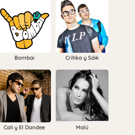
Bombai
Crítika y Sáik
Cali y El Dandee
Malú