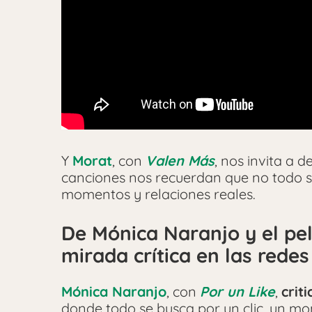
Y
Morat
, con
Valen Más
, nos invita a 
canciones nos recuerdan que no todo se
momentos y relaciones reales.
De Mónica Naranjo y el peli
mirada crítica en las redes
Mónica Naranjo
, con
Por un Like
,
crit
donde todo se busca por un clic, un 