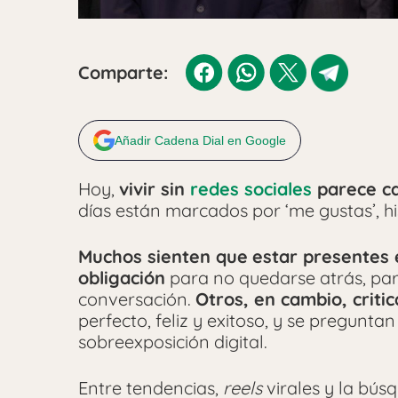
Comparte:
Añadir Cadena Dial en Google
Hoy,
vivir sin
redes sociales
parece ca
días están marcados por ‘me gustas’, his
Muchos sienten que
estar presentes 
obligación
para no quedarse atrás, para
conversación.
Otros, en cambio, criti
perfecto, feliz y exitoso, y se preguntan
sobreexposición digital.
Entre tendencias,
reels
virales y la bús