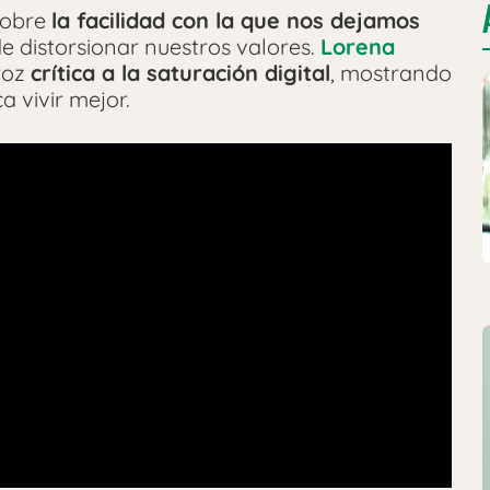
 sobre
la facilidad con la que nos dejamos
 distorsionar nuestros valores.
Lorena
roz
crítica a la saturación digital
, mostrando
a vivir mejor.