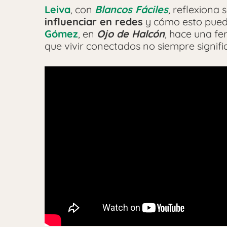
Leiva
, con
Blancos Fáciles
, reflexiona
influenciar en redes
y cómo esto puede
Gómez
, en
Ojo de Halcón
, hace una fe
que vivir conectados no siempre signific