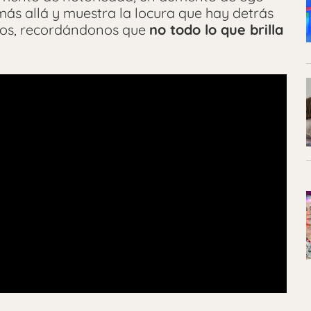
 más allá y muestra la locura que hay detrás
ctos, recordándonos que
no todo lo que brilla