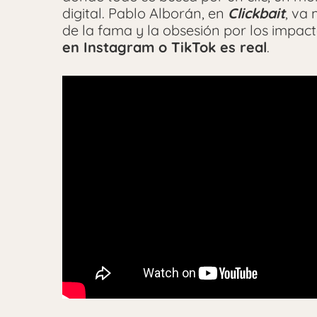
digital. Pablo Alborán, en
Clickbait
, va
de la fama y la obsesión por los impa
en Instagram o TikTok es real
.