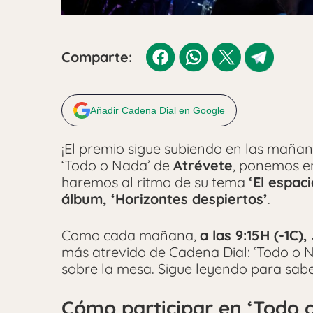
Comparte:
Añadir Cadena Dial en Google
¡El premio sigue subiendo en las mañana
‘Todo o Nada’ de
Atrévete
, ponemos e
haremos al ritmo de su tema
‘El espac
álbum, ‘Horizontes despiertos’
.
Como cada mañana,
a las 9:15H (-1C
más atrevido de Cadena Dial: ‘Todo o N
sobre la mesa. Sigue leyendo para sab
Cómo participar en ‘Todo o