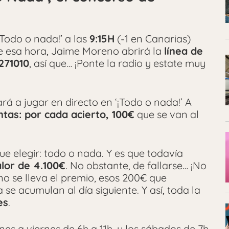
¡Todo o nada!’ a las
9:15H
(-1 en Canarias)
de esa hora, Jaime Moreno abrirá la
línea de
271010
, así que… ¡Ponte la radio y estate muy
rá a jugar en directo en ‘¡Todo o nada!’ A
tas: por cada acierto, 100€
que se van al
que elegir: todo o nada. Y es que todavía
lor de 4.100€
. No obstante, de fallarse… ¡No
e no se lleva el premio, esos 200€ que
se acumulan al día siguiente. Y así, toda la
es
.
es a viernes de 6h a 11h, y los sábados de 7h