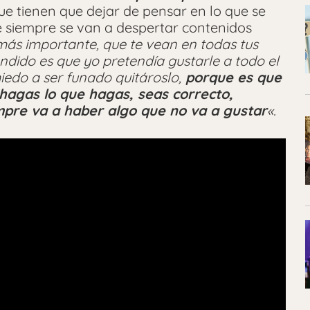
ue tienen que dejar de pensar en lo que se
e siempre se van a despertar contenidos
 más importante, que te vean en todas tus
ndido es que yo pretendía gustarle a todo el
edo a ser funado quitároslo,
porque es que
hagas lo que hagas, seas correcto,
mpre va a haber algo que no va a gustar
«.