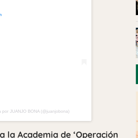
m
da por JUANJO BONA (@juanjobona)
 a la Academia de ‘Operación