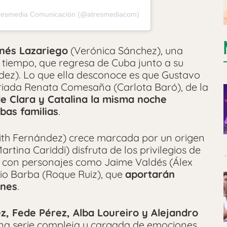
tresmedia Comunicación (@atresmediacom)
Inés Lazariego
(Verónica Sánchez), una
u tiempo, que regresa de Cuba junto a su
ez). Lo que ella desconoce es que Gustavo
criada Renata Comesaña (Carlota Baró), de la
e Clara y Catalina la misma noche
bas familias
.
ith Fernández) crece marcada por un origen
artina Cariddi) disfruta de los privilegios de
an con personajes como Jaime Valdés (Álex
lio Barba (Roque Ruiz), que
aportarán
ones
.
z, Fede Pérez, Alba Loureiro y Alejandro
una serie compleja y cargada de emociones.