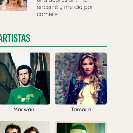
encerré y me dio por
comer»
ARTISTAS
Marwan
Tamara