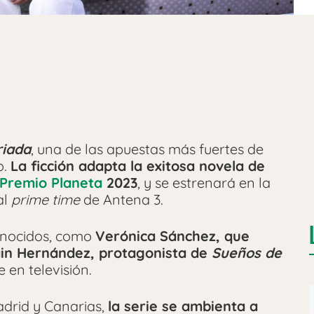
riada
, una de las apuestas más fuertes de
o.
La ficción adapta la exitosa novela de
Premio Planeta
2023
, y se estrenará en la
al
prime time
de Antena 3.
onocidos, como
Verónica Sánchez, que
lain Hernández, protagonista de
Sueños de
e en televisión.
adrid y Canarias,
la serie se ambienta a