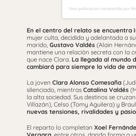
Una publicación compartida por A
En el centro del relato se encuentra
mujer culta, decidida y adelantada a s
marido,
Gustavo Valdés
(Alain Hernánd
mantiene una relación secreta con la 
que nace Clara.
La llegada al mundo d
cambiará para siempre la vida de am
La joven
Clara Alonso Comesaña
(Jud
silenciado, mientras
Catalina Valdés
(M
la alta sociedad. Sus destinos se cruz
Villazán), Celso (Tomy Aguilera) y Brau
nuevas tensiones, rivalidades y pasi
El reparto lo completan
Xoel Fernánde
Vergara
, entre otros, dando forma a 