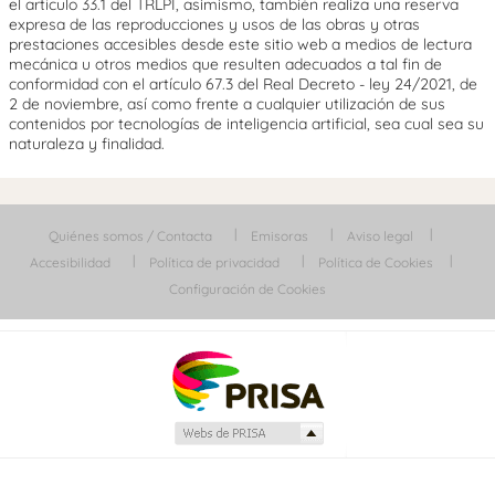
el artículo 33.1 del TRLPI, asimismo, también realiza una reserva
expresa de las reproducciones y usos de las obras y otras
prestaciones accesibles desde este sitio web a medios de lectura
mecánica u otros medios que resulten adecuados a tal fin de
conformidad con el artículo 67.3 del Real Decreto - ley 24/2021, de
2 de noviembre, así como frente a cualquier utilización de sus
contenidos por tecnologías de inteligencia artificial, sea cual sea su
naturaleza y finalidad.
Quiénes somos / Contacta
Emisoras
Aviso legal
Accesibilidad
Política de privacidad
Política de Cookies
Configuración de Cookies